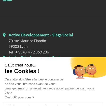
Active Développement – Siège Social
70 rue Maurice Flandin
69003
Lyon
Tel :
+ 33 (0)4 72 369 206
Active Développement – Paris
4 rue Mélingue
75019
Paris
Tel :
+ 33 (0)1 76 54 05 71
Active Développement – Suisse
30 rue Voltaire
1201
Genève
Tel :
+41 (0)22 501 76 07