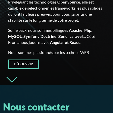
Privilégiant les technologies
OpenSource
, elle est
publication
XML
et
PHP
, les interactions Javascript
capable de sélectionner les frameworks les plus solides
dans le Webviewer ou déployer des outils tiers de
qui ont fait leurs preuves, pour vous garantir une
synchronisation offline comme
MirrorSync
.
stabilité sur le long terme de votre projet.
Nous proposons également l’hébergement
FileMaker
Sur le back, nous sommes bilingues
Apache, Php,
Cloud
.
MySQL, Symfony Doctrine, Zend, Laravel…
Côté
Front, nous jouons avec
Angular et React
.
DÉCOUVRIR
Nous sommes passionnés par les technos WEB
DÉCOUVRIR
Nous contacter