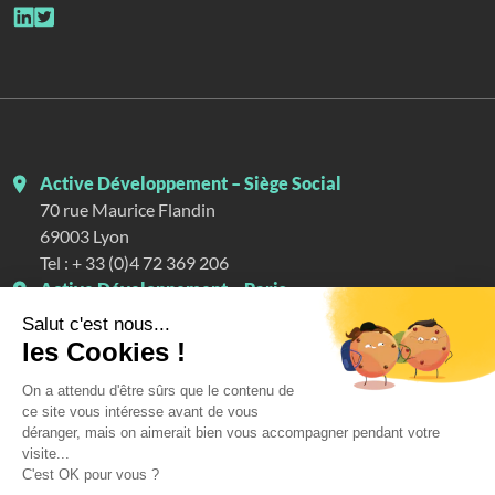
Active Développement – Siège Social
70 rue Maurice Flandin
69003
Lyon
Tel :
+ 33 (0)4 72 369 206
Active Développement – Paris
4 rue Mélingue
75019
Paris
Tel :
+ 33 (0)1 76 54 05 71
Active Développement – Suisse
30 rue Voltaire
1201
Genève
Tel :
+41 (0)22 501 76 07